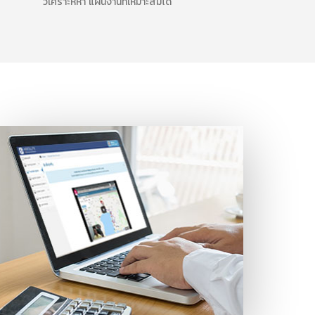
วิเคราะห์หา แผนงานที่เหมาะสมได้